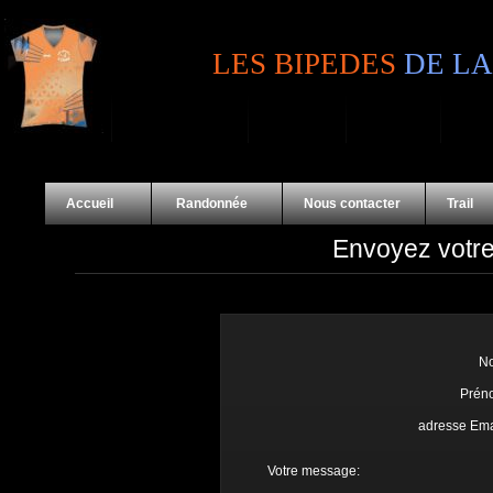
LES BIPEDES
DE LA
Accueil
Randonnée
Nous contacter
Trai
Envoyez votr
N
Prén
adresse Emai
Votre message: